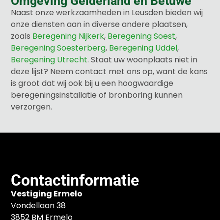
Omgeving Gelderland en Betuwe
Naast onze werkzaamheden in Leusden bieden wij
onze diensten aan in diverse andere plaatsen,
zoals
Beregening Nijkerk
,
Beregening Soest
,
Beregening Soesterberg
,
Beregening Uddel
,
Beregening Utrecht
. Staat uw woonplaats niet in
deze lijst? Neem contact met ons op, want de kans
is groot dat wij ook bij u een hoogwaardige
beregeningsinstallatie of bronboring kunnen
verzorgen.
Contactinformatie
Vestiging Ermelo
Vondellaan 38
3852 BM Ermelo