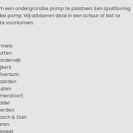
 om een ondergrondse pomp te plaatsen. Een spuitboring
e pomp. Wij adviseren deze in een schuur of kist te
 te voorkomen.
rmelo
utten
arderwijk
jkerk
ilversum
Naarden
uizen
mersfoort
ddel
ierden
osch & Duin
aren
lspeet