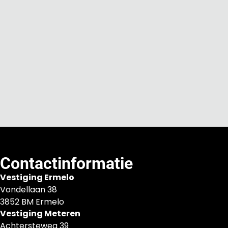
Contactinformatie
Vestiging Ermelo
Vondellaan 38
3852 BM Ermelo
Vestiging Meteren
Achtersteweg 39