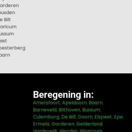
Garderen
eusden
 Bilt
laricum
Bussum
ist
oesterberg
aarn
Beregening in:
Amersfoort
,
Apeldoorn
,
Baarn
,
Barneveld
,
Bilthoven
,
Bussum
,
Culemborg
,
De Bilt
,
Doorn
,
Elspeet
,
Epe
,
Ermelo
,
Garderen
,
Gelderland
,
Harderwijk
,
Hierden
,
Hilversum
,