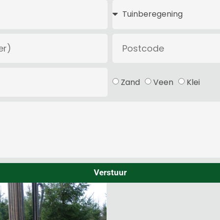
Zand
Veen
Klei
Verstuur