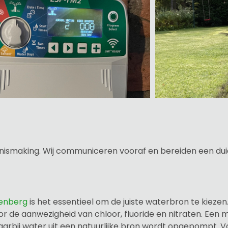
nismaking. Wij communiceren vooraf en bereiden een duide
enberg
is het essentieel om de juiste waterbron te kiezen
 de aanwezigheid van chloor, fluoride en nitraten. Een mi
waarbij water uit een natuurlijke bron wordt opgepompt. V