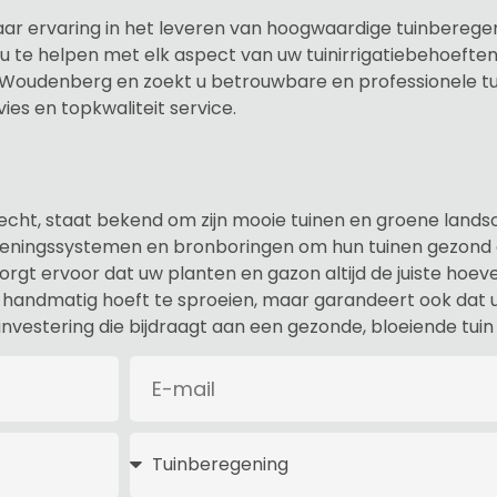
jaar ervaring in het leveren van hoogwaardige tuinberege
te helpen met elk aspect van uw tuinirrigatiebehoeften
in Woudenberg en zoekt u betrouwbare en professionele 
ies en topkwaliteit service.
recht, staat bekend om zijn mooie tuinen en groene land
ningssystemen en bronboringen om hun tuinen gezond e
t ervoor dat uw planten en gazon altijd de juiste hoevee
er handmatig hoeft te sproeien, maar garandeert ook dat u
investering die bijdraagt aan een gezonde, bloeiende tuin