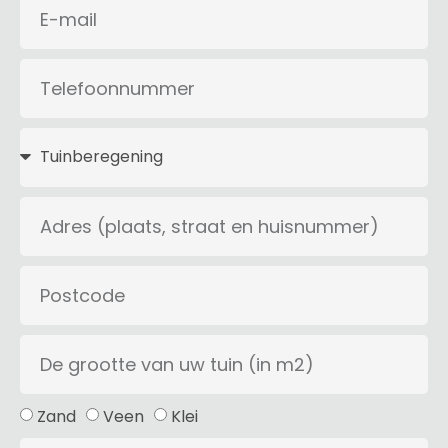
Zand
Veen
Klei